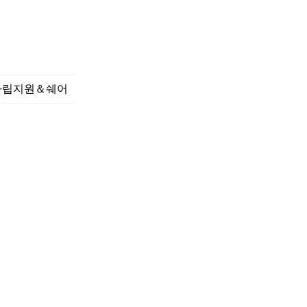
자립지원＆쉐어