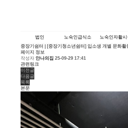
법인
노숙인급식소
노숙인자활시
중장기쉼터 | [중장기청소년쉼터] 입소생 개별 문화활
페이지 정보
작성자
안나의집
25-09-29 17:41
관련링크
이전글
다음글
목록
본문