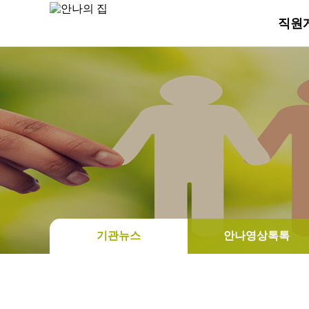
직원
기관뉴스
안나영상톡톡