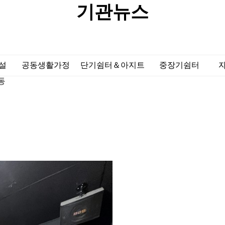
기관뉴스
설
공동생활가정
단기쉼터＆아지트
중장기쉼터
동