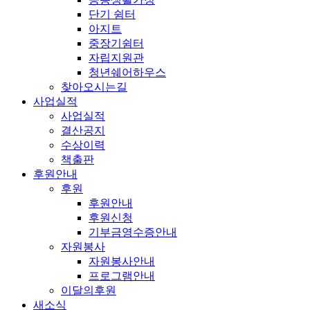
단기 쉼터
아지트
중장기쉼터
자립지원관
청년쉐어하우스
찾아오시는길
사업실적
사업실적
결산공지
수상이력
책출판
후원안내
후원
후원안내
후원신청
기부금영수증안내
자원봉사
자원봉사안내
프로그램안내
이달의후원
새소식