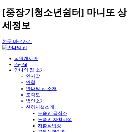
[중장기청소년쉼터] 마니또 상
세정보
본문 바로가기
직원게시판
PayPal
안나의 집 소개
인사말
연혁
안나의 집 소개
조직도
법인소개
산하시설소개
노숙인 급식소
노숙인 자활시설
자활작업장
공동생활가정