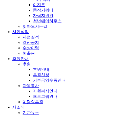
아지트
중장기쉼터
자립지원관
청년쉐어하우스
찾아오시는길
사업실적
사업실적
결산공지
수상이력
책출판
후원안내
후원
후원안내
후원신청
기부금영수증안내
자원봉사
자원봉사안내
프로그램안내
이달의후원
새소식
기관뉴스