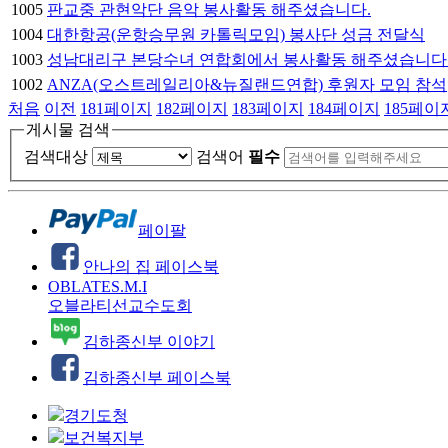
1005
판교중 관현악단 음악 봉사활동 해주셨습니다.
1004
대한항공(운항승무원 카톨릭모임) 봉사단 성금 전달식
1003
성남대리구 본당수녀 연합회에서 봉사활동 해주셨습니다
1002
ANZA(오스트레일리아&뉴질랜드연합) 후원자 모임 참석
처음
이전
181
페이지
182
페이지
183
페이지
184
페이지
185
페이
게시물 검색
검색대상
검색어
필수
페이팔
안나의 집 페이스북
OBLATES.M.I
오블라티선교수도회
김하종신부 이야기
김하종신부 페이스북
경기도청
보건복지부