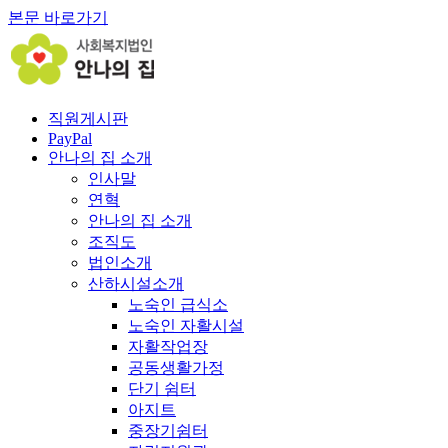
본문 바로가기
직원게시판
PayPal
안나의 집 소개
인사말
연혁
안나의 집 소개
조직도
법인소개
산하시설소개
노숙인 급식소
노숙인 자활시설
자활작업장
공동생활가정
단기 쉼터
아지트
중장기쉼터