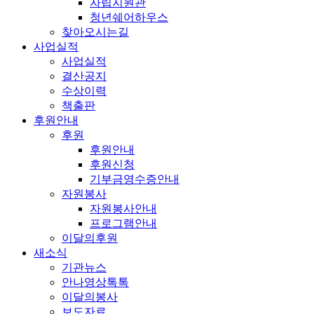
자립지원관
청년쉐어하우스
찾아오시는길
사업실적
사업실적
결산공지
수상이력
책출판
후원안내
후원
후원안내
후원신청
기부금영수증안내
자원봉사
자원봉사안내
프로그램안내
이달의후원
새소식
기관뉴스
안나영상톡톡
이달의봉사
보도자료