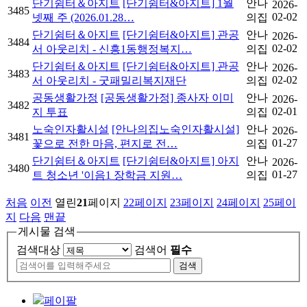
단기쉼터＆아지트
[단기쉼터&아지트] 1월
안나
2026-
3485
02-02
넷째 주 (2026.01.28…
의집
단기쉼터＆아지트
[단기쉼터&아지트] 관공
안나
2026-
3484
02-02
서 아웃리치 - 신흥1동행정복지…
의집
단기쉼터＆아지트
[단기쉼터&아지트] 관공
안나
2026-
3483
02-02
서 아웃리치 - 굿패밀리복지재단
의집
공동생활가정
[공동생활가정] 종사자 이미
안나
2026-
3482
02-01
지 투표
의집
노숙인자활시설
[안나의집노숙인자활시설]
안나
2026-
3481
01-27
꽃으로 전한 마음, 편지로 전…
의집
단기쉼터＆아지트
[단기쉼터&아지트] 아지
안나
2026-
3480
01-27
트 청소년 '이음1 장학금 지원…
의집
처음
이전
열린
21
페이지
22
페이지
23
페이지
24
페이지
25
페이
지
다음
맨끝
게시물 검색
검색대상
검색어
필수
페이팔