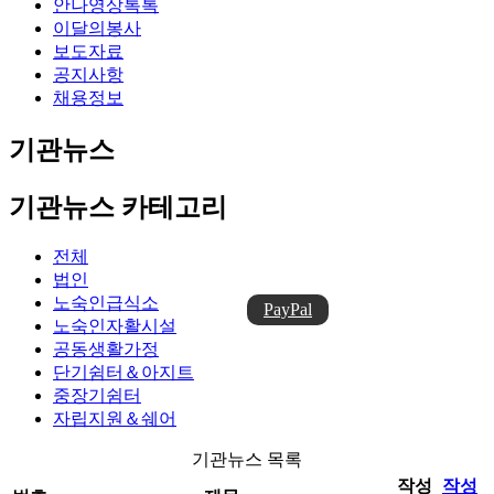
안나영상톡톡
이달의봉사
보도자료
공지사항
채용정보
기관뉴스
기관뉴스 카테고리
전체
법인
노숙인급식소
PayPal
노숙인자활시설
공동생활가정
단기쉼터＆아지트
중장기쉼터
자립지원＆쉐어
기관뉴스 목록
작성
작성