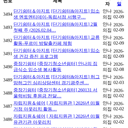
번호
제목
자
일
단기쉼터＆아지트
[단기쉼터&아지트] 입소
안나
2026-
3494
02-09
생 멘토멘티데이-독립서점 서행구…
의집
단기쉼터＆아지트
[단기쉼터&아지트] 2월
안나
2026-
3493
02-09
첫째 주 (2026.02.04…
의집
단기쉼터＆아지트
[단기쉼터&아지트] 교류
안나
2026-
3492
02-09
활동-푸르미 방탈출카페 체험
의집
단기쉼터＆아지트
[단기쉼터&아지트] 입소
안나
2026-
3491
02-09
생 건강 증진 프로그램
의집
중장기쉼터
[중장기청소년쉼터] 안나의 집
안나
2026-
3490
02-08
급식소 입소생 봉사활동
의집
단기쉼터＆아지트
[단기쉼터&아지트] 허그
안나
2026-
3489
02-03
맘허그인 심리상담센터 경기광주센…
의집
중장기쉼터
[중장기청소년쉼터] 260131 서
안나
2026-
3488
02-02
울럭비팀 후원금 전달…
의집
자립지원＆쉐어
[ 자립지원관 ] 2026년 01월
안나
2026-
3487
02-02
거점 아웃리치 활동…
의집
자립지원＆쉐어
[ 자립지원관 ] 2026년 01월
안나
2026-
3486
02-02
유관기관 아웃리치
의집