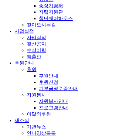
중장기쉼터
자립지원관
청년쉐어하우스
찾아오시는길
사업실적
사업실적
결산공지
수상이력
책출판
후원안내
후원
후원안내
후원신청
기부금영수증안내
자원봉사
자원봉사안내
프로그램안내
이달의후원
새소식
기관뉴스
안나영상톡톡