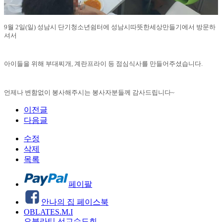
9월 2일(일) 성남시 단기청소년쉼터에 성남시따뜻한세상만들기에서 방문하
셔서
아이들을 위해 부대찌개, 계란프라이 등 점심식사를 만들어주셨습니다.
언제나 변함없이 봉사해주시는 봉사자분들께 감사드립니다~
이전글
다음글
수정
삭제
목록
페이팔
안나의 집 페이스북
OBLATES.M.I
오블라티 선교수도회