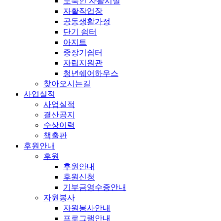
노숙인 자활시설
자활작업장
공동생활가정
단기 쉼터
아지트
중장기쉼터
자립지원관
청년쉐어하우스
찾아오시는길
사업실적
사업실적
결산공지
수상이력
책출판
후원안내
후원
후원안내
후원신청
기부금영수증안내
자원봉사
자원봉사안내
프로그램안내