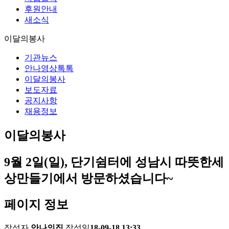
후원안내
새소식
이달의봉사
기관뉴스
안나영상톡톡
이달의봉사
보도자료
공지사항
채용정보
이달의봉사
9월 2일(일), 단기쉼터에 성남시 따뜻한세
상만들기에서 방문하셨습니다~
페이지 정보
작성자
안나의집
작성일
18-09-18 13:33