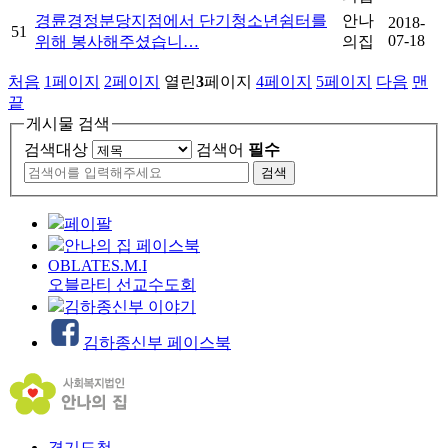
경륜경정분당지점에서 단기청소년쉼터를
안나
2018-
51
07-18
위해 봉사해주셨습니…
의집
처음
1
페이지
2
페이지
열린
3
페이지
4
페이지
5
페이지
다음
맨
끝
게시물 검색
검색대상
검색어
필수
페이팔
안나의 집 페이스북
OBLATES.M.I
오블라티 선교수도회
김하종신부 이야기
김하종신부 페이스북
경기도청