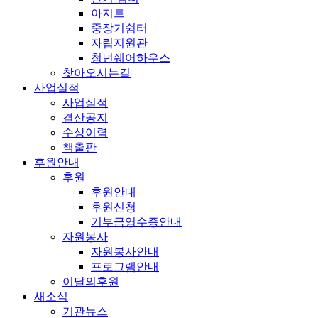
아지트
중장기쉼터
자립지원관
청년쉐어하우스
찾아오시는길
사업실적
사업실적
결산공지
수상이력
책출판
후원안내
후원
후원안내
후원신청
기부금영수증안내
자원봉사
자원봉사안내
프로그램안내
이달의후원
새소식
기관뉴스