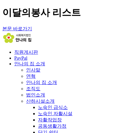
이달의봉사 리스트
본문 바로가기
직원게시판
PayPal
안나의 집 소개
인사말
연혁
안나의 집 소개
조직도
법인소개
산하시설소개
노숙인 급식소
노숙인 자활시설
자활작업장
공동생활가정
단기 쉼터