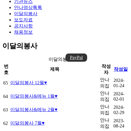
기관뉴스
안나영상톡톡
이달의봉사
보도자료
공지사항
채용정보
이달의봉사
PayPal
이달의봉사 목록
번
작성
제목
작성일
호
자
안나
2024-
이달의봉사 12월♥
65
01-24
의집
안나
2024-
이달의봉사&메뉴 1월♥
64
02-01
의집
안나
2024-
이달의봉사&메뉴 2월♥
63
02-29
의집
안나
2023-
이달의봉사 7월♥
62
08-24
의집