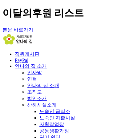
이달의후원 리스트
본문 바로가기
직원게시판
PayPal
안나의 집 소개
인사말
연혁
안나의 집 소개
조직도
법인소개
산하시설소개
노숙인 급식소
노숙인 자활시설
자활작업장
공동생활가정
단기 쉼터