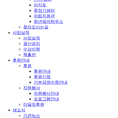
아지트
중장기쉼터
자립지원관
청년쉐어하우스
찾아오시는길
사업실적
사업실적
결산공지
수상이력
책출판
후원안내
후원
후원안내
후원신청
기부금영수증안내
자원봉사
자원봉사안내
프로그램안내
이달의후원
새소식
기관뉴스