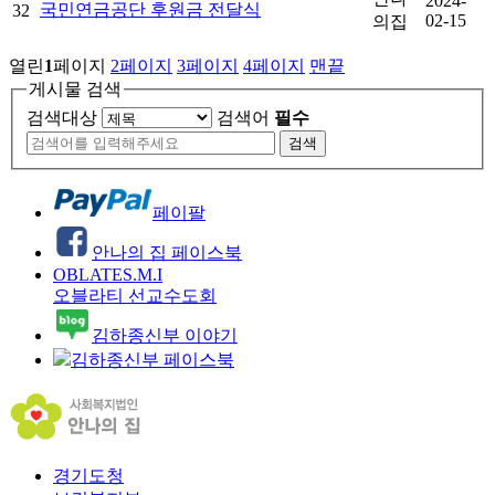
2024-
국민연금공단 후원금 전달식
32
02-15
의집
열린
1
페이지
2
페이지
3
페이지
4
페이지
맨끝
게시물 검색
검색대상
검색어
필수
페이팔
안나의 집 페이스북
OBLATES.M.I
오블라티 선교수도회
김하종신부 이야기
김하종신부 페이스북
경기도청