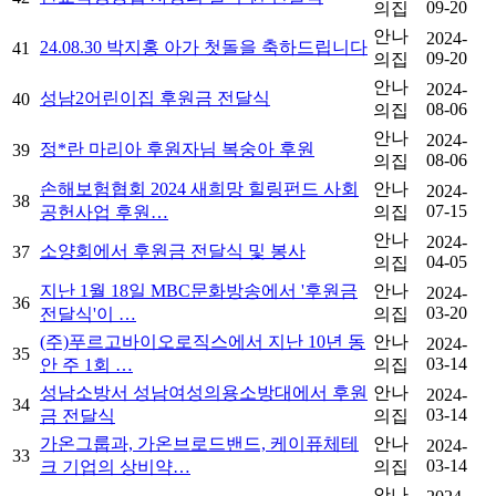
09-20
의집
안나
2024-
24.08.30 박지홍 아가 첫돌을 축하드립니다
41
09-20
의집
안나
2024-
성남2어린이집 후원금 전달식
40
08-06
의집
안나
2024-
정*란 마리아 후원자님 복숭아 후원
39
08-06
의집
손해보험협회 2024 새희망 힐링펀드 사회
안나
2024-
38
07-15
공헌사업 후원…
의집
안나
2024-
소양회에서 후원금 전달식 및 봉사
37
04-05
의집
지난 1월 18일 MBC문화방송에서 '후원금
안나
2024-
36
03-20
전달식'이 …
의집
(주)푸르고바이오로직스에서 지난 10년 동
안나
2024-
35
03-14
안 주 1회 …
의집
성남소방서 성남여성의용소방대에서 후원
안나
2024-
34
03-14
금 전달식
의집
가온그룹과, 가온브로드밴드, 케이퓨체테
안나
2024-
33
03-14
크 기업의 상비약…
의집
안나