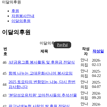
이달의후원
후원
자원봉사안내
이달의후원
이달의후원
이달의후원 목록
PayPal
번
작성
제목
작성일
호
자
안나
2026-
AF금융그룹 봉사활동 및 후원금 전달식
46
02-13
의집
안나
2025-
함께 나누는 고대운화시니어 봉사모임
45
04-22
의집
2025 토요타의 변함없는 나눔, 다시 한번
안나
2025-
44
04-07
감사합니다
의집
안나
2024-
'분당성모유치원' 꼬마천사들의 추석선물
43
09-20
의집
안나
2024-
판교낙생농협 사랑의 쌀 후원 전달식
42